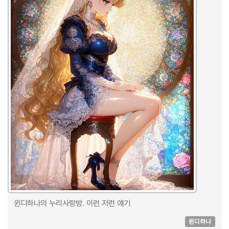
윈디하나의 누리사랑방. 이런 저런 얘기
윈디하나