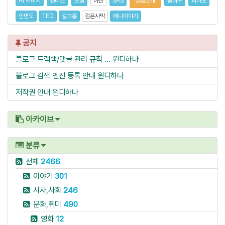
AI 이미지
팬리스
모델
아산
SAS
상품소개
불여우
피아노
안면도
TED
걸그룹
검은사막
에니이야기
공지
블로그 트랙백/댓글 관리 규칙 ...
윈디하나
블로그 검색 엔진 등록 안내
윈디하나
저작권 안내
윈디하나
아카이브
분류
전체
2466
이야기
301
시사,사회
246
문화,취미
490
영화
12