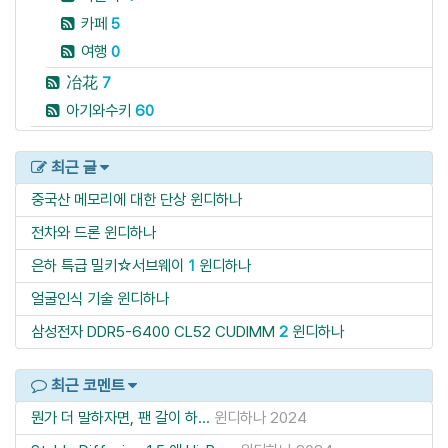
카페
5
여행
0
冶花
7
아기와수키
60
최근 글
중국산 메모리에 대한 단상
윈디하나
전차와 드론
윈디하나
은하 특급 밀키☆서브웨이
1
윈디하나
얼굴인식 기술
윈디하나
삼성전자 DDR5-6400 CL52 CUDIMM
2
윈디하나
최근 코멘트
뭔가 더 말하자면, 팬 갈이 하...
윈디하나
2024