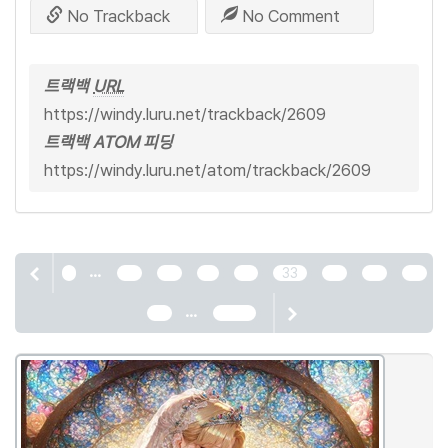
No Trackback
No Comment
트랙백
URL
https://windy.luru.net/trackback/2609
트랙백 ATOM 피딩
https://windy.luru.net/atom/trackback/2609
...
1
29
30
31
32
33
34
35
36
...
37
2466