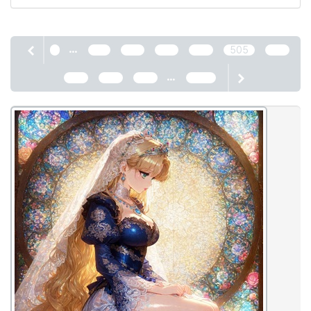
...
1
501
502
503
504
505
506
...
507
508
509
2466