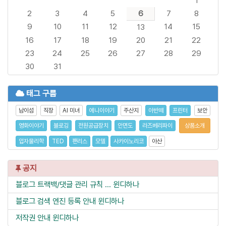
1
2
3
4
5
6
7
8
9
10
11
12
14
15
13
16
17
18
19
20
21
22
23
24
25
26
27
28
29
30
31
태그 구름
남이섬
직장
AI 미녀
에니이야기
주산지
아반떼
프린터
보안
영화이야기
블로깅
전원공급장치
안면도
라즈베리파이
상품소개
입자물리학
TED
팬리스
모델
사카이노리코
아산
공지
블로그 트랙백/댓글 관리 규칙 ...
윈디하나
블로그 검색 엔진 등록 안내
윈디하나
저작권 안내
윈디하나