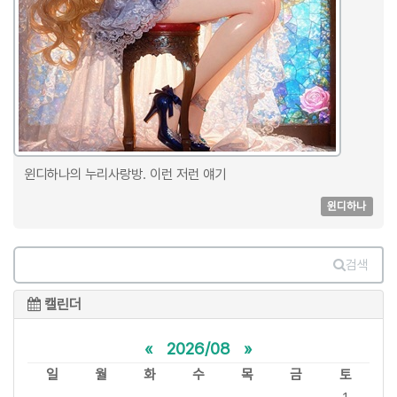
윈디하나의 누리사랑방. 이런 저런 얘기
윈디하나
검색
캘린더
«
2026/08
»
일
월
화
수
목
금
토