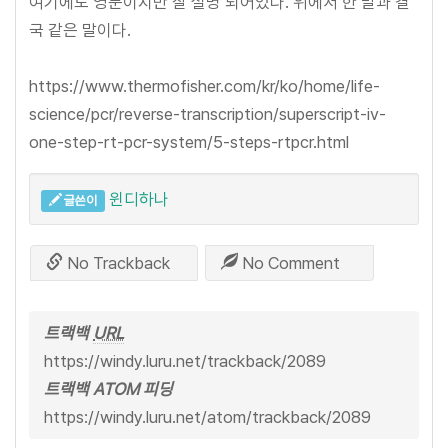
여기에도 영문이지만 잘 설명 되어있다. 위에서 한 말과 결
국 같은 말이다.
https://www.thermofisher.com/kr/ko/home/life-
science/pcr/reverse-transcription/superscript-iv-
one-step-rt-pcr-system/5-steps-rtpcr.html
윈디하나
글쓴이
No Trackback
No Comment
트랙백
URL
https://windy.luru.net/trackback/2089
트랙백 ATOM 피딩
https://windy.luru.net/atom/trackback/2089