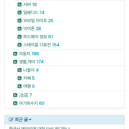
서버
16
임베디드
14
모바일 라이프
25
이어폰
28
하드웨어 정보
61
스테이블 디퓨전
154
자동차
186
생활,캐어
174
나들이
4
카페
5
여행
0
冶花
7
아기와수키
60
최근 글
중국산 메모리에 대한 단상
윈디하나