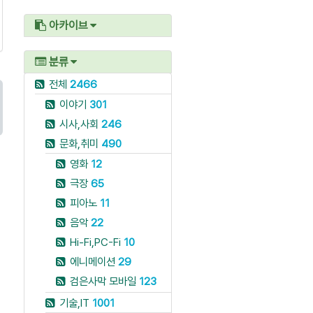
아카이브
분류
전체
2466
이야기
301
시사,사회
246
문화,취미
490
영화
12
극장
65
피아노
11
음악
22
Hi-Fi,PC-Fi
10
에니메이션
29
검은사막 모바일
123
기술,IT
1001