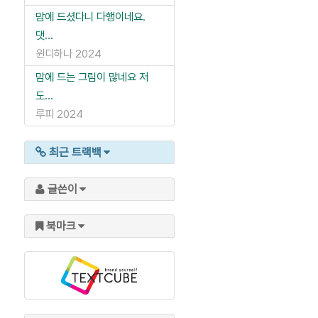
맘에 드셨다니 다행이네요.
댓...
윈디하나
2024
맘에 드는 그림이 많네요 저
도...
루피
2024
최근 트랙백
글쓴이
북마크