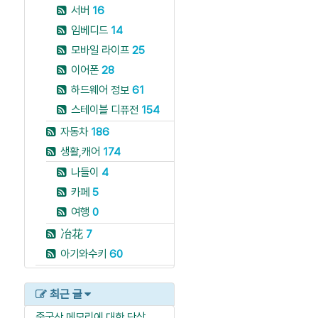
서버
16
임베디드
14
모바일 라이프
25
이어폰
28
하드웨어 정보
61
스테이블 디퓨전
154
자동차
186
생활,캐어
174
나들이
4
카페
5
여행
0
冶花
7
아기와수키
60
최근 글
중국산 메모리에 대한 단상