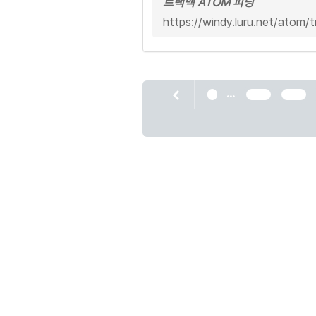
트랙백 ATOM 피딩
https://windy.luru.net/atom
...
1
647
648