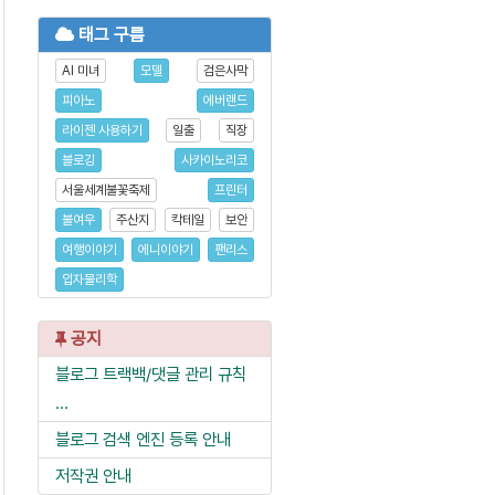
태그 구름
AI 미녀
모델
검은사막
피아노
에버랜드
라이젠 사용하기
일출
직장
블로깅
사카이노리코
서울세계불꽃축제
프린터
불여우
주산지
칵테일
보안
여행이야기
에니이야기
팬리스
입자물리학
공지
블로그 트랙백/댓글 관리 규칙
...
블로그 검색 엔진 등록 안내
저작권 안내