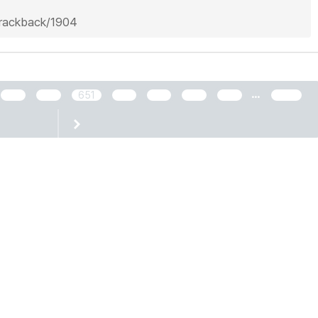
/trackback/1904
...
649
650
651
652
653
654
655
2466