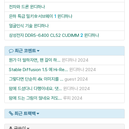
전차와 드론
윈디하나
은하 특급 밀키☆서브웨이
1
윈디하나
얼굴인식 기술
윈디하나
삼성전자 DDR5-6400 CL52 CUDIMM
2
윈디하나
최근 코멘트
뭔가 더 말하자면, 팬 갈이 하...
윈디하나
2024
Stable Diffusion 1.5 에 Hi-Re...
윈디하나
2024
그렇다면 단순히 4k 이미지를 ...
guest
2024
맘에 드셨다니 다행이네요. 댓...
윈디하나
2024
맘에 드는 그림이 많네요 저도...
루피
2024
최근 트랙백
글쓴이