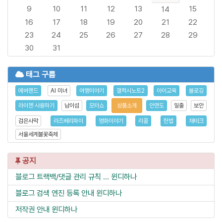
9
10
11
12
13
15
14
16
17
18
19
20
21
22
23
24
25
26
27
28
29
30
31
태그 구름
에버랜드
AI 미녀
여행이야기
갤럭시노트2
아이교육
블로깅
라이젠 사용하기
남이섬
모터쇼
상품소개
안면도
일출
보안
검은사막
라즈베리파이
영화이야기
리콜
헌법
재테크
서울세계불꽃축제
공지
블로그 트랙백/댓글 관리 규칙 ...
윈디하나
블로그 검색 엔진 등록 안내
윈디하나
저작권 안내
윈디하나