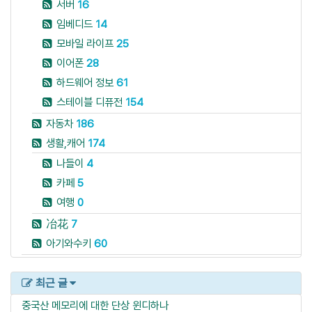
서버
16
임베디드
14
모바일 라이프
25
이어폰
28
하드웨어 정보
61
스테이블 디퓨전
154
자동차
186
생활,캐어
174
나들이
4
카페
5
여행
0
冶花
7
아기와수키
60
최근 글
중국산 메모리에 대한 단상
윈디하나