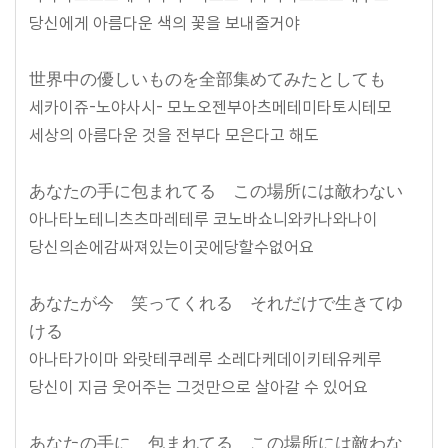
당신에게 아름다운 색의 꽃을 보내줄거야
世界中の優しいものを全部集めてみたとしても
세카이쥬-노야사시- 모노오젠부아츠메테미타토시테모
세상의 아름다운 것을 전부다 모은다고 해도
あなたの手に包まれてる この場所には敵わない
아나타노테니츠츠마레테루 코노바쇼니와카나와나이
당신의손에감싸져있는이곳에당할수없어요
あなたが今 笑ってくれる それだけで生きてゆ
ける
아나타가이마 와랏테쿠레루 소레다케데이키테유케루
당신이 지금 웃어주는 그것만으로 살아갈 수 있어요
あなたの手に 包まれてる この場所には敵わな