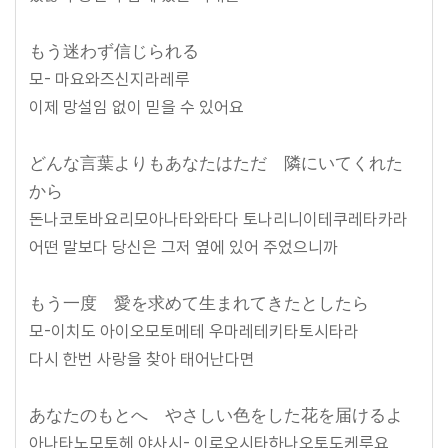
もう迷わず信じられる
모- 마요와즈신지라레루
이제 망설임 없이 믿을 수 있어요
どんな言葉よりもあなたはただ 隣にいてくれた
から
돈나코토바요리모아나타와타다 토나리니이테쿠레타카라
어떤 말보다 당신은 그저 옆에 있어 주었으니까
もう一度 愛を求めて生まれてきたとしたら
모-이치도 아이오모토메테 우마레테키타토시타라
다시 한번 사랑을 찾아 태어난다면
あなたのもとへ やさしい色をした花を届けるよ
아나타노모토헤 야사시- 이로오시타하나오토도케루요