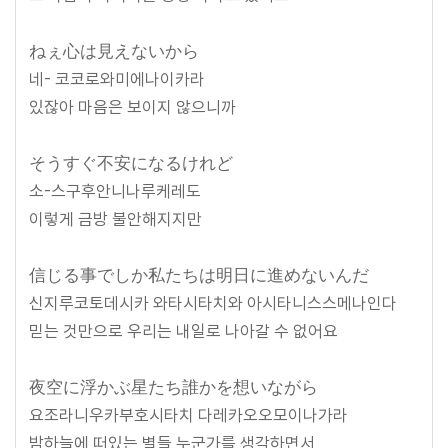
ねぇ心は見えないから
네- 코코로와미에나이카라
있잖아 마음은 보이지 않으니까
そうすぐ不安になるけれど
소-스구후안니나루케레도
이렇게 금방 불안해지지만
信じる事でしか私たちは明日に進めないんだ
신지루코토데시카 와타시타치와 아시타니스스메나인다
믿는 것만으로 우리는 내일로 나아갈 수 없어요
夜空に浮かぶ星たち誰かを想いながら
요조라니우카부호시타치 다레카오오모이나가라
밤하늘에 떠있는 별들 누군가를 생각하면서