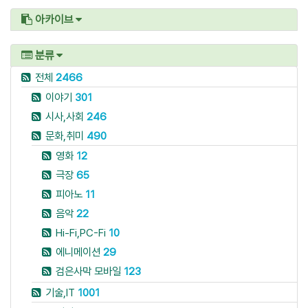
아카이브
분류
전체
2466
이야기
301
시사,사회
246
문화,취미
490
영화
12
극장
65
피아노
11
음악
22
Hi-Fi,PC-Fi
10
에니메이션
29
검은사막 모바일
123
기술,IT
1001