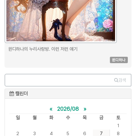
윈디하나의 누리사랑방. 이런 저런 얘기
윈디하나
검색
캘린더
«
2026/08
»
일
월
화
수
목
금
토
1
2
3
4
5
6
7
8