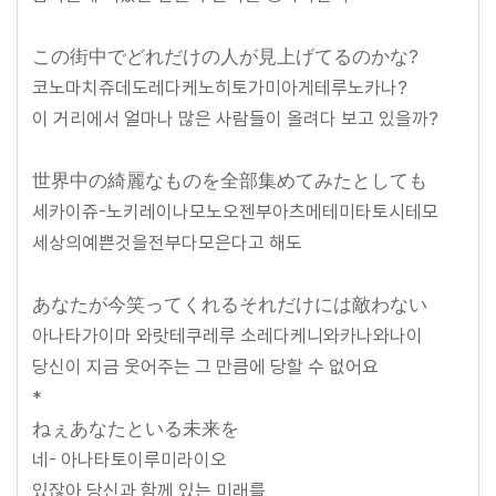
この街中でどれだけの人が見上げてるのかな?
코노마치쥬데도레다케노히토가미아게테루노카나?
이 거리에서 얼마나 많은 사람들이 올려다 보고 있을까?
世界中の綺麗なものを全部集めてみたとしても
세카이쥬-노키레이나모노오젠부아츠메테미타토시테모
세상의예쁜것을전부다모은다고 해도
あなたが今笑ってくれるそれだけには敵わない
아나타가이마 와랏테쿠레루 소레다케니와카나와나이
당신이 지금 웃어주는 그 만큼에 당할 수 없어요
*
ねぇあなたといる未来を
네- 아나타토이루미라이오
있잖아 당신과 함께 있는 미래를