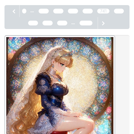
...
1
737
738
739
740
741
742
...
743
744
745
2466