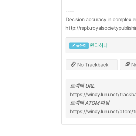
----
Decision accuracy in complex e
http://rspb.royalsocietypublis
윈디하나
글쓴이
No Trackback
N
트랙백
URL
https://windy.luru.net/track
트랙백 ATOM 피딩
https://windy.luru.net/atom/