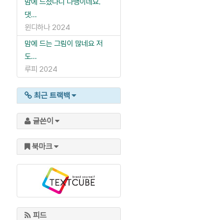
맘에 드셨다니 다행이네요.
댓...
윈디하나
2024
맘에 드는 그림이 많네요 저
도...
루피
2024
최근 트랙백
글쓴이
북마크
피드