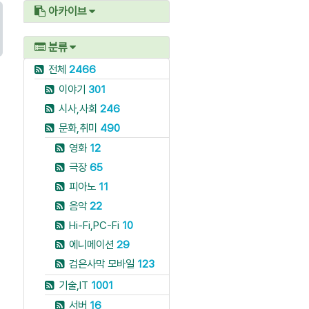
아카이브
분류
전체
2466
이야기
301
시사,사회
246
문화,취미
490
영화
12
극장
65
피아노
11
음악
22
Hi-Fi,PC-Fi
10
에니메이션
29
검은사막 모바일
123
기술,IT
1001
서버
16