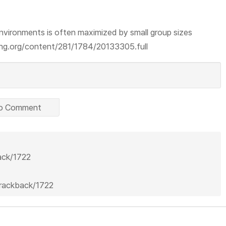
nvironments is often maximized by small group sizes
hing.org/content/281/1784/20133305.full
o Comment
back/1722
trackback/1722