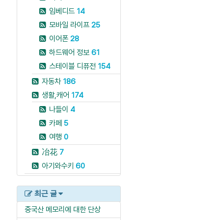
임베디드
14
모바일 라이프
25
이어폰
28
하드웨어 정보
61
스테이블 디퓨전
154
자동차
186
생활,캐어
174
나들이
4
카페
5
여행
0
冶花
7
아기와수키
60
최근 글
중국산 메모리에 대한 단상