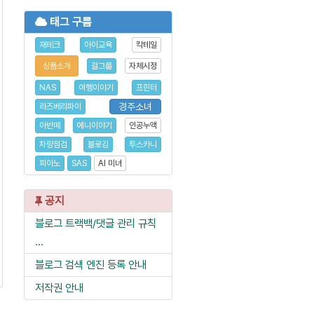
태그 구름
재테크
아이교육
칵테일
상품소개
걸그룹
자체시정
NAS
여행이야기
프린터
경주소녀
라즈베리파이
아반떼
에니이야기
인공누액
차량점검
블로깅
투스카니
피아노
SAS
AI 미녀
공지
블로그 트랙백/댓글 관리 규칙
...
블로그 검색 엔진 등록 안내
저작권 안내