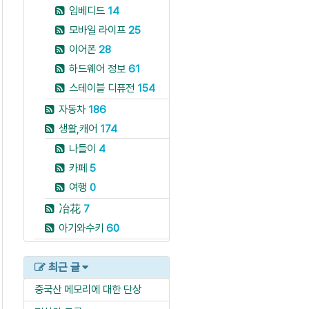
임베디드
14
모바일 라이프
25
이어폰
28
하드웨어 정보
61
스테이블 디퓨전
154
자동차
186
생활,캐어
174
나들이
4
카페
5
여행
0
冶花
7
아기와수키
60
최근 글
중국산 메모리에 대한 단상