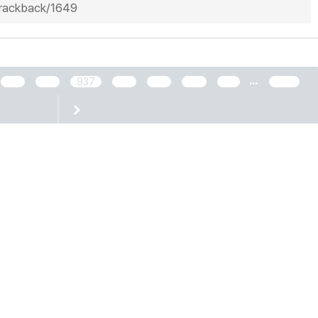
/trackback/1649
...
935
936
937
938
939
940
941
2466