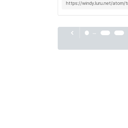
https://windy.luru.net/atom
...
1
933
934