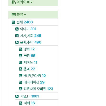
아카이브
분류
전체
2466
이야기
301
시사,사회
246
문화,취미
490
영화
12
극장
65
피아노
11
음악
22
Hi-Fi,PC-Fi
10
에니메이션
29
검은사막 모바일
123
기술,IT
1001
서버
16