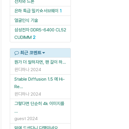
전차와 드론
은하 특급 밀키☆서브웨이
1
얼굴인식 기술
삼성전자 DDR5-6400 CL52
CUDIMM
2
최근 코멘트
뭔가 더 말하자면, 팬 갈이 하...
윈디하나
2024
Stable Diffusion 1.5 에 Hi-
Re...
윈디하나
2024
그렇다면 단순히 4k 이미지를
...
guest
2024
맘에 드셨다니 다행이네요.