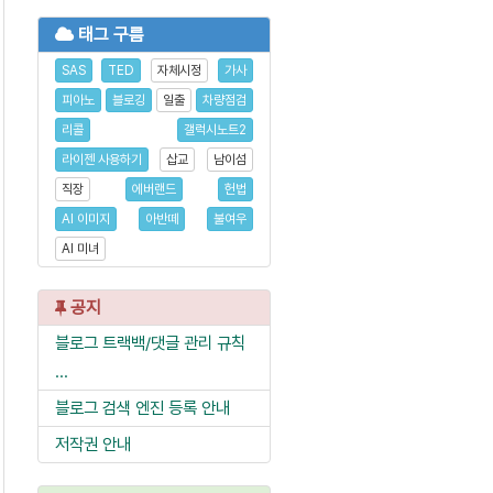
태그 구름
SAS
TED
자체시정
가사
피아노
블로깅
일출
차량점검
리콜
갤럭시노트2
라이젠 사용하기
삽교
남이섬
직장
에버랜드
헌법
AI 이미지
아반떼
불여우
AI 미녀
공지
블로그 트랙백/댓글 관리 규칙
...
블로그 검색 엔진 등록 안내
저작권 안내