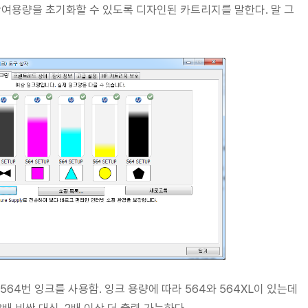
잔여용량을 초기화할 수 있도록 디자인된 카트리지를 말한다. 말 그
HP의 564번 잉크를 사용함. 잉크 용량에 따라 564와 564XL이 있는데