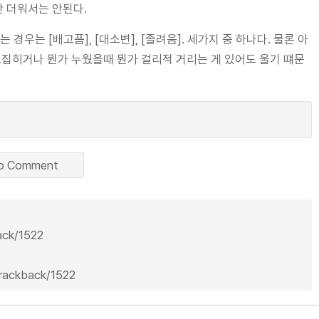
만 더워서는 안된다.
 경우는 [배고픔], [대소변], [졸려움]. 세가지 중 하나다. 물론 아
꼬집히거나 뭔가 누웠을때 뭔가 걸리적 거리는 게 있어도 울기 떄문
o Comment
back/1522
trackback/1522