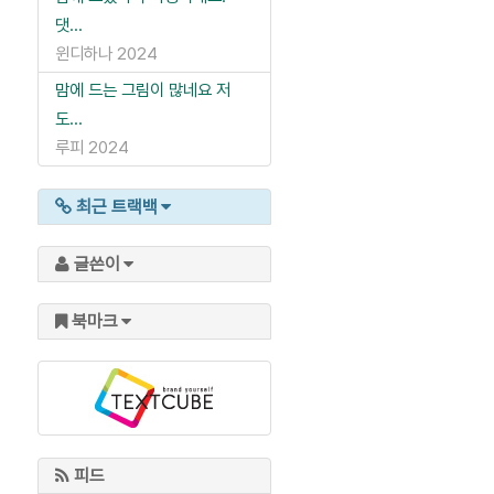
댓...
윈디하나
2024
맘에 드는 그림이 많네요 저
도...
루피
2024
최근 트랙백
글쓴이
북마크
피드