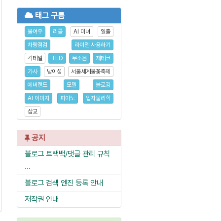
태그 구름
불여우
리콜
AI 미녀
일출
차량점검
라이젠 사용하기
칵테일
TED
무소음
재테크
가사
남이섬
서울세계불꽃축제
에버랜드
모델
블로깅
AI 이미지
피아노
입자물리학
삽교
공지
블로그 트랙백/댓글 관리 규칙
...
블로그 검색 엔진 등록 안내
저작권 안내