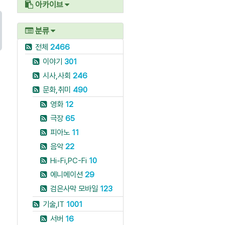
아카이브
분류
전체
2466
이야기
301
시사,사회
246
문화,취미
490
영화
12
극장
65
피아노
11
음악
22
Hi-Fi,PC-Fi
10
에니메이션
29
검은사막 모바일
123
기술,IT
1001
서버
16