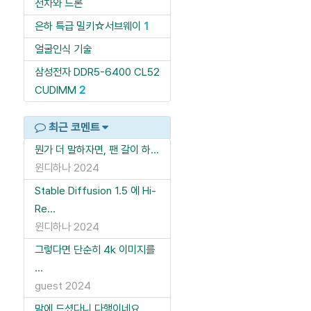
전차와 드론
은하 특급 밀키☆서브웨이
1
얼굴인식 기술
삼성전자 DDR5-6400 CL52
CUDIMM
2
최근 코멘트
뭔가 더 말하자면, 팬 갈이 하...
윈디하나
2024
Stable Diffusion 1.5 에 Hi-
Re...
윈디하나
2024
그렇다면 단순히 4k 이미지를
...
guest
2024
맘에 드셨다니 다행이네요.