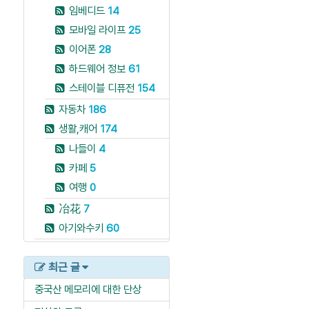
임베디드
14
모바일 라이프
25
이어폰
28
하드웨어 정보
61
스테이블 디퓨전
154
자동차
186
생활,캐어
174
나들이
4
카페
5
여행
0
冶花
7
아기와수키
60
최근 글
중국산 메모리에 대한 단상