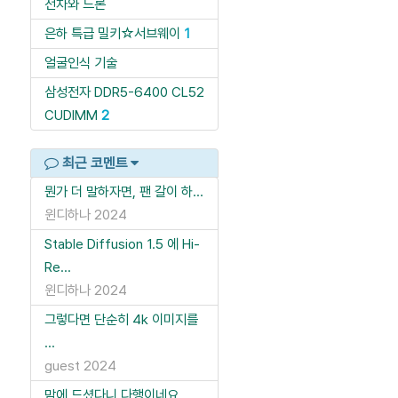
전차와 드론
은하 특급 밀키☆서브웨이
1
얼굴인식 기술
삼성전자 DDR5-6400 CL52
CUDIMM
2
최근 코멘트
뭔가 더 말하자면, 팬 갈이 하...
윈디하나
2024
Stable Diffusion 1.5 에 Hi-
Re...
윈디하나
2024
그렇다면 단순히 4k 이미지를
...
guest
2024
맘에 드셨다니 다행이네요.