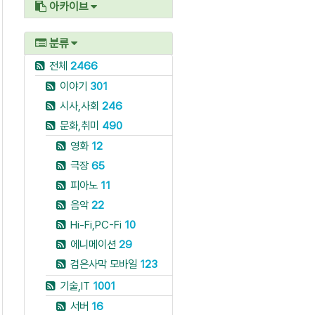
아카이브
분류
전체
2466
이야기
301
시사,사회
246
문화,취미
490
영화
12
극장
65
피아노
11
음악
22
Hi-Fi,PC-Fi
10
에니메이션
29
검은사막 모바일
123
기술,IT
1001
서버
16