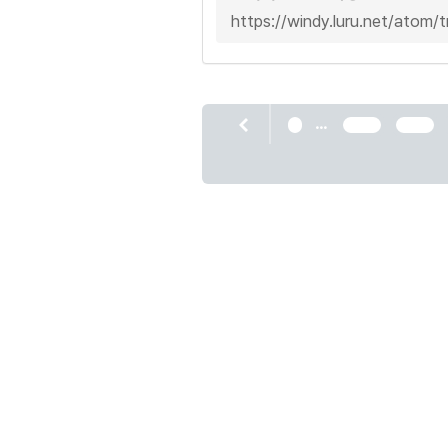
https://windy.luru.net/atom
...
1
1106
1107