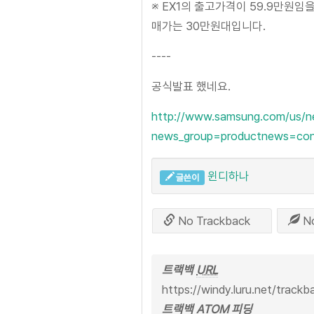
※ EX1의 출고가격이 59.9만원임
매가는 30만원대입니다.
----
공식발표 했네요.
http://www.samsung.com/us/
news_group=productnews=con
윈디하나
글쓴이
No Trackback
N
트랙백
URL
https://windy.luru.net/track
트랙백 ATOM 피딩