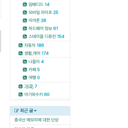
임베디드
14
모바일 라이프
25
이어폰
28
하드웨어 정보
61
스테이블 디퓨전
154
자동차
186
생활,캐어
174
나들이
4
카페
5
여행
0
冶花
7
아기와수키
60
최근 글
중국산 메모리에 대한 단상