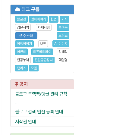
태그 구름
블로깅
영화이야기
헌법
가사
검은사막
자체시정
불여우
경주소녀
모터쇼
여행이야기
보안
AI 이미지
아반떼
라즈베리파이
칵테일
인공누액
전원공급장치
핵실험
팬리스
모델
공지
블로그 트랙백/댓글 관리 규칙
...
블로그 검색 엔진 등록 안내
저작권 안내