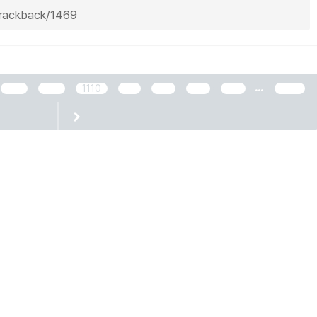
/trackback/1469
...
1108
1109
1110
1111
1112
1113
1114
2466