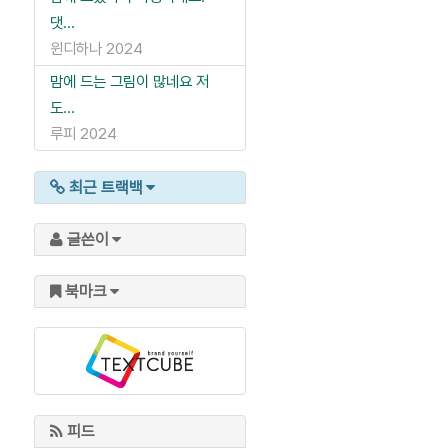
댓...
윈디하나
2024
맘에 드는 그림이 많네요 저
도...
루피
2024
최근 트랙백
글쓴이
북마크
피드