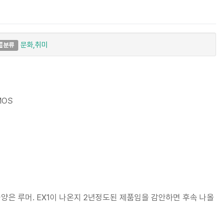
문화,취미
분류
MOS
의 사양은 루머. EX1이 나온지 2년정도된 제품임을 감안하면 후속 나올