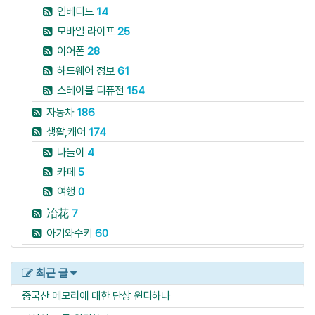
임베디드
14
모바일 라이프
25
이어폰
28
하드웨어 정보
61
스테이블 디퓨전
154
자동차
186
생활,캐어
174
나들이
4
카페
5
여행
0
冶花
7
아기와수키
60
최근 글
중국산 메모리에 대한 단상
윈디하나