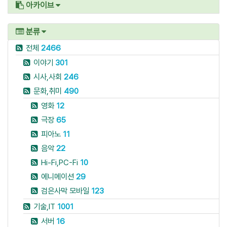
아카이브
분류
전체
2466
이야기
301
시사,사회
246
문화,취미
490
영화
12
극장
65
피아노
11
음악
22
Hi-Fi,PC-Fi
10
에니메이션
29
검은사막 모바일
123
기술,IT
1001
서버
16