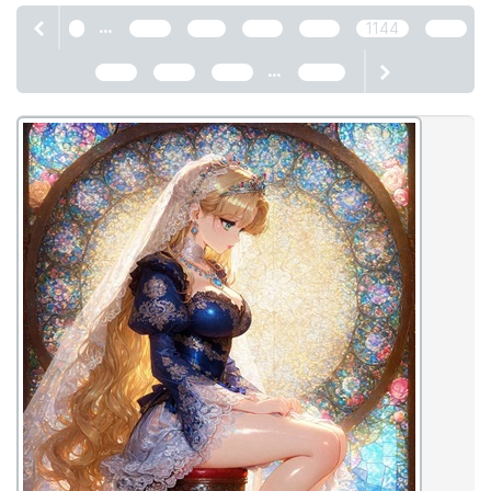
...
1
1140
1141
1142
1143
1144
1145
...
1146
1147
1148
2466