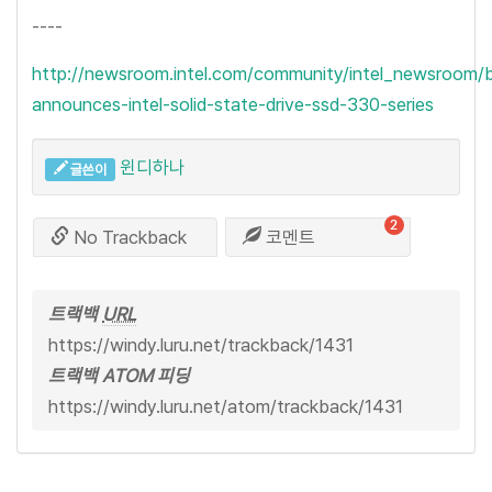
----
http://newsroom.intel.com/community/intel_newsroom/b
announces-intel-solid-state-drive-ssd-330-series
윈디하나
글쓴이
2
No Trackback
코멘트
트랙백
URL
https://windy.luru.net/trackback/1431
트랙백 ATOM 피딩
https://windy.luru.net/atom/trackback/1431