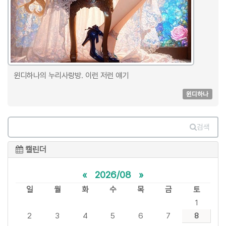
윈디하나의 누리사랑방. 이런 저런 얘기
윈디하나
검색
캘린더
«
2026/08
»
일
월
화
수
목
금
토
1
2
3
4
5
6
7
8