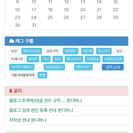
9
10
11
12
13
14
15
16
17
18
19
20
21
22
23
24
25
26
27
28
29
30
31
태그 구름
보안
갤럭시노트2
검은사막
에버랜드
아반떼
투스카니
삽교
자체시정
불여우
가사
SAS
에니이야기
차량점검
사카이노리코
경주소녀
라이젠 사용하기
전원공급장치
영화이야기
서울세계불꽃축제
헌법
공지
블로그 트랙백/댓글 관리 규칙 ...
윈디하나
블로그 검색 엔진 등록 안내
윈디하나
저작권 안내
윈디하나