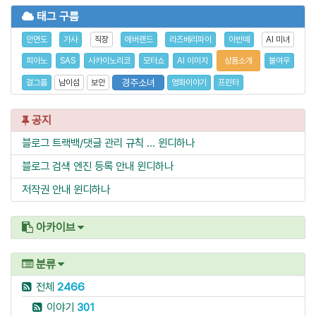
태그 구름
안면도
가사
직장
에버랜드
라즈베리파이
아반떼
AI 미녀
피아노
SAS
사카이노리코
모터쇼
AI 이미지
상품소개
불여우
경주소녀
걸그룹
남이섬
보안
영화이야기
프린터
공지
블로그 트랙백/댓글 관리 규칙 ...
윈디하나
블로그 검색 엔진 등록 안내
윈디하나
저작권 안내
윈디하나
아카이브
분류
전체
2466
이야기
301