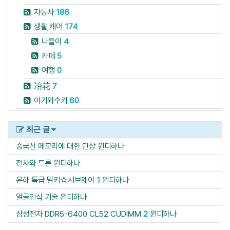
자동차
186
생활,캐어
174
나들이
4
카페
5
여행
0
冶花
7
아기와수키
60
최근 글
중국산 메모리에 대한 단상
윈디하나
전차와 드론
윈디하나
은하 특급 밀키☆서브웨이
1
윈디하나
얼굴인식 기술
윈디하나
삼성전자 DDR5-6400 CL52 CUDIMM
2
윈디하나