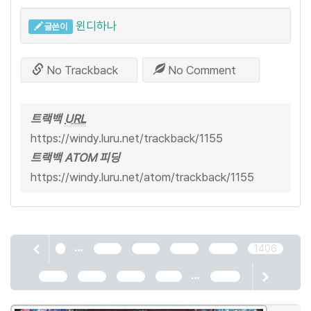
윈디하나
글쓴이
No Trackback
No Comment
트랙백
URL
https://windy.luru.net/trackback/1155
트랙백 ATOM 피딩
https://windy.luru.net/atom/trackback/1155
...
1
1402
1403
1404
1405
1406
...
1407
1408
1409
1410
2466