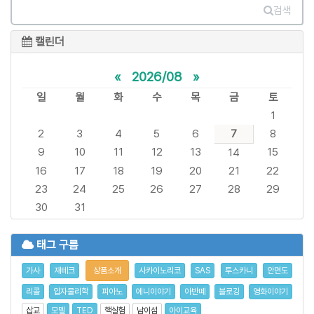
검색
캘린더
«
2026/08
»
일
월
화
수
목
금
토
1
2
3
4
5
6
7
8
9
10
11
12
13
15
14
16
17
18
19
20
21
22
23
24
25
26
27
28
29
30
31
태그 구름
가사
재테크
상품소개
사카이노리코
SAS
투스카니
안면도
리콜
입자물리학
피아노
에니이야기
아반떼
블로깅
영화이야기
삽교
모델
TED
핵실험
남이섬
아이교육