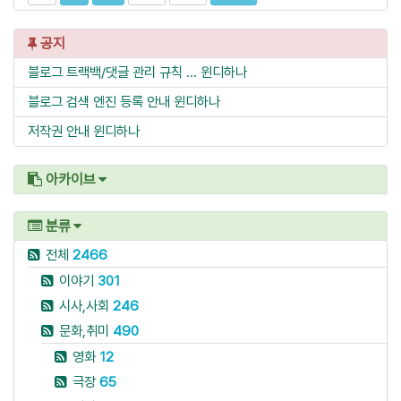
공지
블로그 트랙백/댓글 관리 규칙 ...
윈디하나
블로그 검색 엔진 등록 안내
윈디하나
저작권 안내
윈디하나
아카이브
분류
전체
2466
이야기
301
시사,사회
246
문화,취미
490
영화
12
극장
65