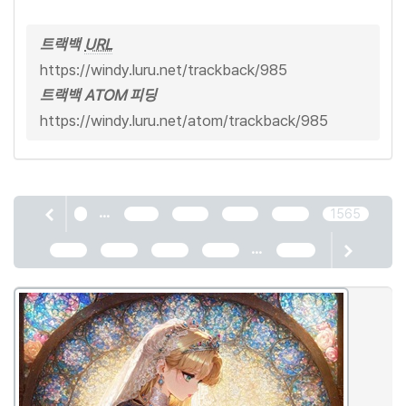
트랙백
URL
https://windy.luru.net/trackback/985
트랙백 ATOM 피딩
https://windy.luru.net/atom/trackback/985
...
1
1561
1562
1563
1564
1565
...
1566
1567
1568
1569
2466