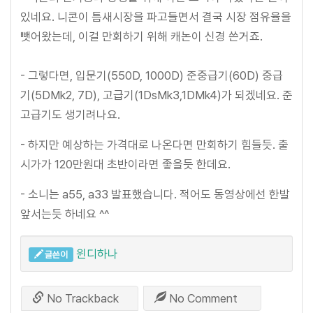
있네요. 니콘이 틈새시장을 파고들면서 결국 시장 점유율을
뺏어왔는데, 이걸 만회하기 위해 캐논이 신경 쓴거죠.
- 그렇다면, 입문기(550D, 1000D) 준중급기(60D) 중급
기(5DMk2, 7D), 고급기(1DsMk3,1DMk4)가 되겠네요. 준
고급기도 생기려나요.
- 하지만 예상하는 가격대로 나온다면 만회하기 힘들듯. 출
시가가 120만원대 초반이라면 좋을듯 한데요.
- 소니는 a55, a33 발표했습니다. 적어도 동영상에선 한발
앞서는듯 하네요 ^^
윈디하나
글쓴이
No Trackback
No Comment