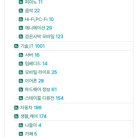
피아노
11
음악
22
Hi-Fi,PC-Fi
10
에니메이션
29
검은사막 모바일
123
기술,IT
1001
서버
16
임베디드
14
모바일 라이프
25
이어폰
28
하드웨어 정보
61
스테이블 디퓨전
154
자동차
186
생활,캐어
174
나들이
4
카페
5