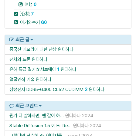
여행
0
冶花
7
아기와수키
60
최근 글
중국산 메모리에 대한 단상
윈디하나
전차와 드론
윈디하나
은하 특급 밀키☆서브웨이
1
윈디하나
얼굴인식 기술
윈디하나
삼성전자 DDR5-6400 CL52 CUDIMM
2
윈디하나
최근 코멘트
뭔가 더 말하자면, 팬 갈이 하...
윈디하나
2024
Stable Diffusion 1.5 에 Hi-Re...
윈디하나
2024
그렇다면 단순히 4k 이미지를 ...
guest
2024