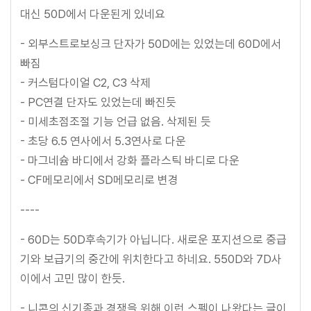
대신 50D에서 다운된게 있네요
- 외부스트로보싱크 단자가 50D에는 있었는데 60D에서
빠짐
- 커스텀다이얼 C2, C3 삭제
- PC연결 단자도 있었는데 빠진듯
- 미세초점조절 기능 언급 없음. 삭제된 듯
- 초당 6.5 연사에서 5.3연사로 다운
- 마그네슘 바디에서 강화 플라스틱 바디로 다운
- CF메모리에서 SD메모리로 변경
----
- 60D는 50D후속기가 아닙니다. 새로운 포지션으로 중급
기와 보급기의 중간에 위치한다고 하네요. 550D와 7D사
이에서 고민 많이 한듯.
- 니콘의 신기종과 경쟁을 위해 이런 스펙이 나왔다는 글이