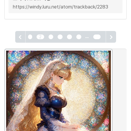
https://windy.luru.net/atom/trackback/2283
...
1
2
3
4
5
6
28