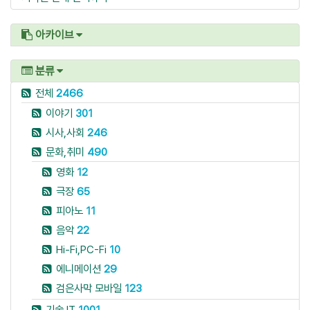
아카이브
분류
전체
2466
이야기
301
시사,사회
246
문화,취미
490
영화
12
극장
65
피아노
11
음악
22
Hi-Fi,PC-Fi
10
에니메이션
29
검은사막 모바일
123
기술,IT
1001