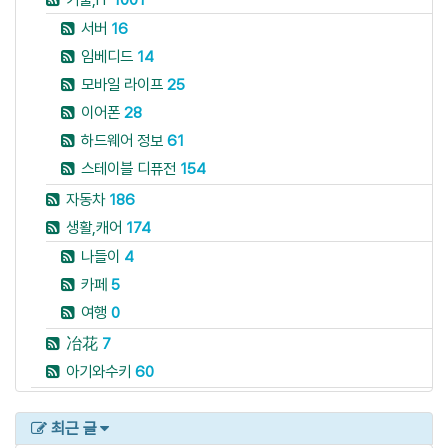
서버
16
임베디드
14
모바일 라이프
25
이어폰
28
하드웨어 정보
61
스테이블 디퓨전
154
자동차
186
생활,캐어
174
나들이
4
카페
5
여행
0
冶花
7
아기와수키
60
최근 글