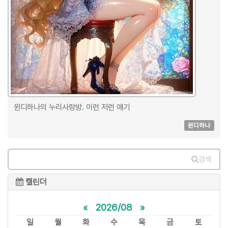
윈디하나의 누리사랑방. 이런 저런 얘기
윈디하나
검색
캘린더
«
2026/08
»
일
월
화
수
목
금
토