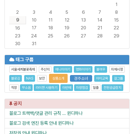
1
2
3
4
5
6
7
8
9
10
11
12
13
14
15
17
18
19
20
21
22
16
23
24
25
26
27
28
29
30
31
태그 구름
서울세계불꽃축제
주산지
에니이야기
영화이야기
불여우
자체시정
경주소녀
블로깅
NAS
보안
상품소개
아이교육
걸그룹
직장
무소음
라이젠 사용하기
아반떼
차량점검
일출
전원공급장치
공지
블로그 트랙백/댓글 관리 규칙 ...
윈디하나
블로그 검색 엔진 등록 안내
윈디하나
저작권 안내
윈디하나