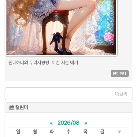
윈디하나의 누리사랑방. 이런 저런 얘기
윈디하나
검색
캘린더
«
2026/08
»
일
월
화
수
목
금
토