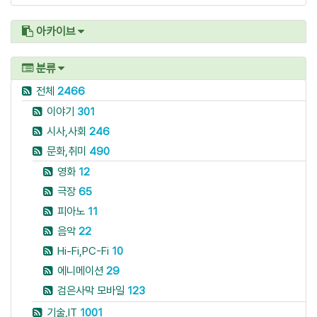
아카이브
분류
전체
2466
이야기
301
시사,사회
246
문화,취미
490
영화
12
극장
65
피아노
11
음악
22
Hi-Fi,PC-Fi
10
에니메이션
29
검은사막 모바일
123
기술,IT
1001