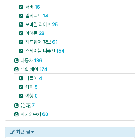
서버
16
임베디드
14
모바일 라이프
25
이어폰
28
하드웨어 정보
61
스테이블 디퓨전
154
자동차
186
생활,캐어
174
나들이
4
카페
5
여행
0
冶花
7
아기와수키
60
최근 글