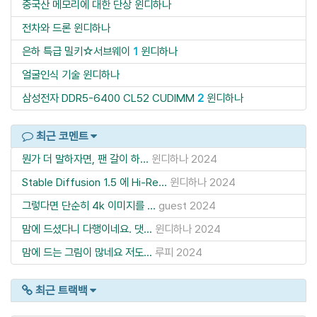
중국산 메모리에 대한 단상
윈디하나
전차와 드론
윈디하나
은하 특급 밀키☆서브웨이
1
윈디하나
얼굴인식 기술
윈디하나
삼성전자 DDR5-6400 CL52 CUDIMM
2
윈디하나
최근 코멘트
뭔가 더 말하자면, 팬 갈이 하...
윈디하나
2024
Stable Diffusion 1.5 에 Hi-Re...
윈디하나
2024
그렇다면 단순히 4k 이미지를 ...
guest
2024
맘에 드셨다니 다행이네요. 댓...
윈디하나
2024
맘에 드는 그림이 많네요 저도...
루피
2024
최근 트랙백