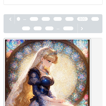
...
1
796
797
798
799
800
801
...
802
803
804
2466