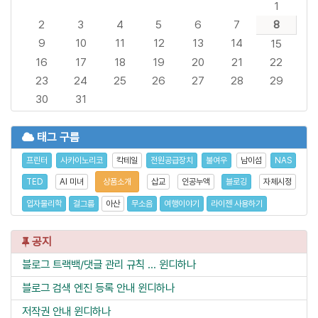
1
2
3
4
5
6
7
8
9
10
11
12
13
14
15
16
17
18
19
20
21
22
23
24
25
26
27
28
29
30
31
태그 구름
프린터
사카이노리코
칵테일
전원공급장치
불여우
남이섬
NAS
TED
AI 미녀
상품소개
삽교
인공누액
블로깅
자체시정
입자물리학
걸그룹
아산
무소음
여행이야기
라이젠 사용하기
공지
블로그 트랙백/댓글 관리 규칙 ...
윈디하나
블로그 검색 엔진 등록 안내
윈디하나
저작권 안내
윈디하나