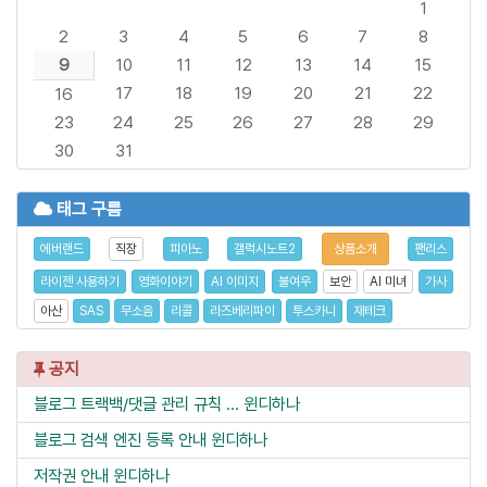
1
2
3
4
5
6
7
8
9
10
11
12
13
14
15
17
18
19
20
21
22
16
23
24
25
26
27
28
29
30
31
태그 구름
에버랜드
직장
피아노
갤럭시노트2
상품소개
팬리스
라이젠 사용하기
영화이야기
AI 이미지
불여우
보안
AI 미녀
가사
아산
SAS
무소음
리콜
라즈베리파이
투스카니
재테크
공지
블로그 트랙백/댓글 관리 규칙 ...
윈디하나
블로그 검색 엔진 등록 안내
윈디하나
저작권 안내
윈디하나