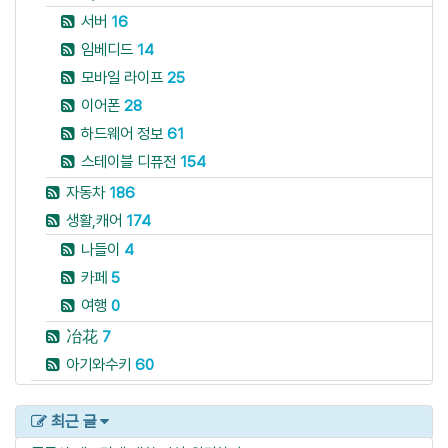
서버
16
임베디드
14
모바일 라이프
25
이어폰
28
하드웨어 정보
61
스테이블 디퓨전
154
자동차
186
생활,캐어
174
나들이
4
카페
5
여행
0
冶花
7
아기와수키
60
최근 글