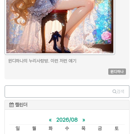
윈디하나의 누리사랑방. 이런 저런 얘기
윈디하나
검색
캘린더
«
2026/08
»
일
월
화
수
목
금
토