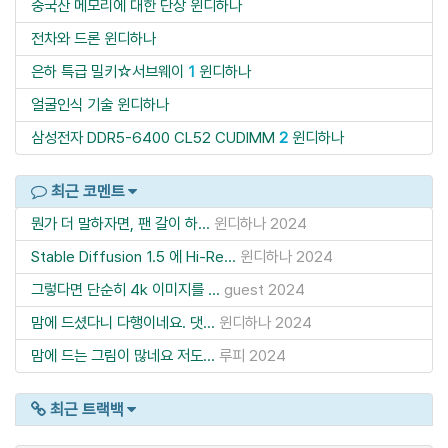
중국산 메모리에 대한 단상
윈디하나
전차와 드론
윈디하나
은하 특급 밀키☆서브웨이
1
윈디하나
얼굴인식 기술
윈디하나
삼성전자 DDR5-6400 CL52 CUDIMM
2
윈디하나
최근 코멘트
뭔가 더 말하자면, 팬 갈이 하...
윈디하나
2024
Stable Diffusion 1.5 에 Hi-Re...
윈디하나
2024
그렇다면 단순히 4k 이미지를 ...
guest
2024
맘에 드셨다니 다행이네요. 댓...
윈디하나
2024
맘에 드는 그림이 많네요 저도...
루피
2024
최근 트랙백