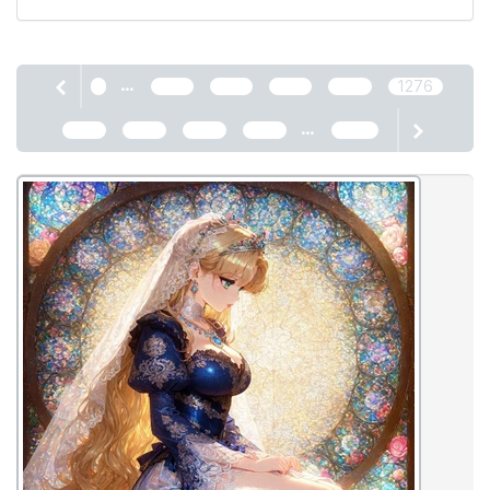
...
1
1272
1273
1274
1275
1276
...
1277
1278
1279
1280
2466