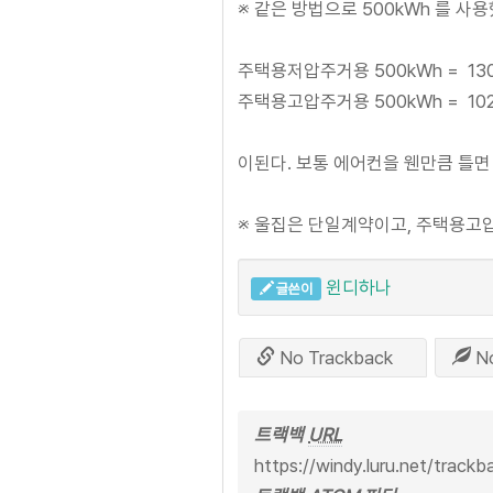
※ 같은 방법으로 500kWh 를 사
주택용저압주거용 500kWh = 130
주택용고압주거용 500kWh = 102
이된다. 보통 에어컨을 웬만큼 틀면 
※ 울집은 단일계약이고, 주택용고
윈디하나
글쓴이
No Trackback
N
트랙백
URL
https://windy.luru.net/track