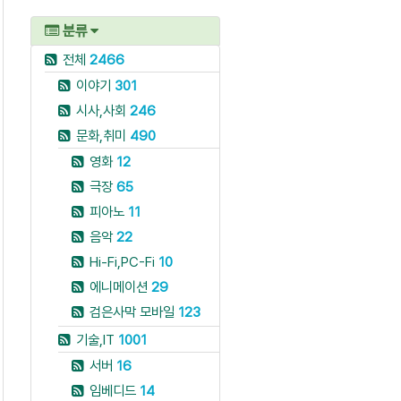
분류
전체
2466
이야기
301
시사,사회
246
문화,취미
490
영화
12
극장
65
피아노
11
음악
22
Hi-Fi,PC-Fi
10
에니메이션
29
검은사막 모바일
123
기술,IT
1001
서버
16
임베디드
14