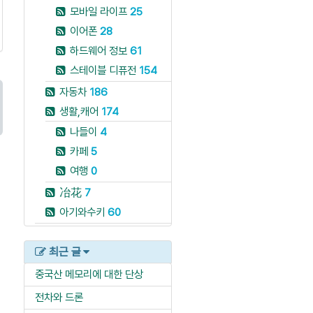
모바일 라이프
25
이어폰
28
하드웨어 정보
61
스테이블 디퓨전
154
자동차
186
생활,캐어
174
나들이
4
카페
5
여행
0
冶花
7
아기와수키
60
최근 글
중국산 메모리에 대한 단상
전차와 드론