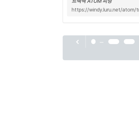
트랙백 ATOM 피딩
https://windy.luru.net/atom/
...
1
698
699