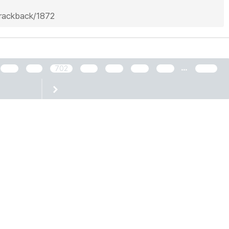
trackback/1872
...
700
701
702
703
704
705
706
2466