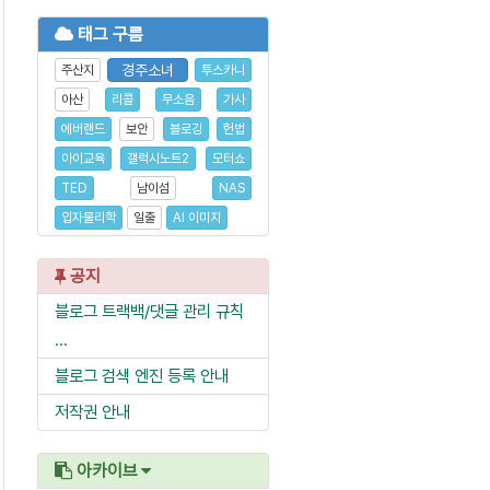
태그 구름
경주소녀
주산지
투스카니
아산
리콜
무소음
가사
에버랜드
보안
블로깅
헌법
아이교육
갤럭시노트2
모터쇼
TED
남이섬
NAS
입자물리학
일출
AI 이미지
공지
블로그 트랙백/댓글 관리 규칙
...
블로그 검색 엔진 등록 안내
저작권 안내
아카이브