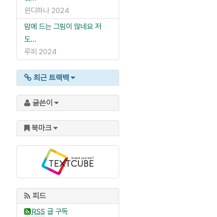
윈디하나
2024
맘에 드는 그림이 많네요 저
도...
루피
2024
최근 트랙백
글쓴이
북마크
피드
RSS
글 구독