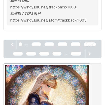
트랙백
URL
https://windy.luru.net/trackback/1003
트랙백 ATOM 피딩
https://windy.luru.net/atom/trackback/1003
...
1
1553
1554
1555
1556
1557
...
1558
1559
1560
1561
2466