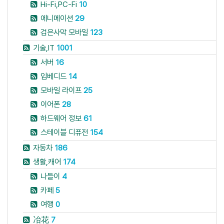
Hi-Fi,PC-Fi
10
에니메이션
29
검은사막 모바일
123
기술,IT
1001
서버
16
임베디드
14
모바일 라이프
25
이어폰
28
하드웨어 정보
61
스테이블 디퓨전
154
자동차
186
생활,캐어
174
나들이
4
카페
5
여행
0
冶花
7