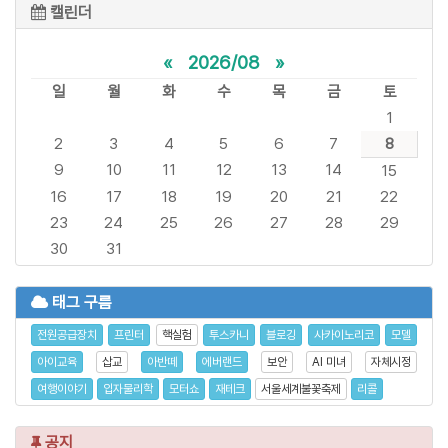
캘린더
«
2026/08
»
일
월
화
수
목
금
토
1
2
3
4
5
6
7
8
9
10
11
12
13
14
15
16
17
18
19
20
21
22
23
24
25
26
27
28
29
30
31
태그 구름
전원공급장치
프린터
핵실험
투스카니
블로깅
사카이노리코
모델
아이교육
삽교
아반떼
에버랜드
보안
AI 미녀
자체시정
여행이야기
입자물리학
모터쇼
재테크
서울세계불꽃축제
리콜
공지