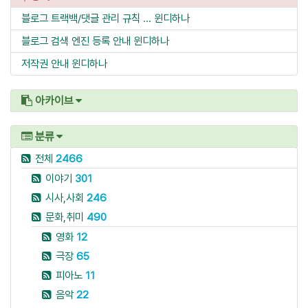
블로그 트랙백/댓글 관리 규칙 ...
윈디하나
블로그 검색 엔진 등록 안내
윈디하나
저작권 안내
윈디하나
아카이브
분류
전체
2466
이야기
301
시사,사회
246
문화,취미
490
영화
12
극장
65
피아노
11
음악
22