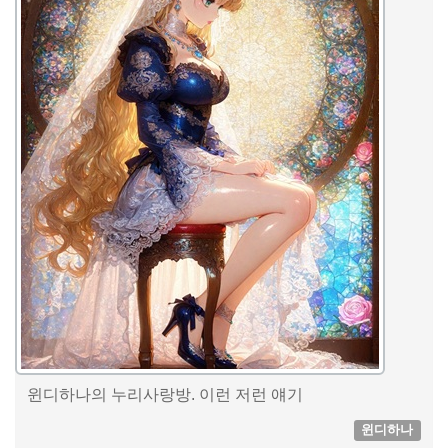
윈디하나의 누리사랑방. 이런 저런 얘기
윈디하나