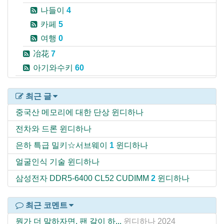
나들이
4
카페
5
여행
0
冶花
7
아기와수키
60
최근 글
중국산 메모리에 대한 단상
윈디하나
전차와 드론
윈디하나
은하 특급 밀키☆서브웨이
1
윈디하나
얼굴인식 기술
윈디하나
삼성전자 DDR5-6400 CL52 CUDIMM
2
윈디하나
최근 코멘트
뭔가 더 말하자면, 팬 갈이 하...
윈디하나
2024