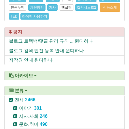
인공누액
차량점검
가사
핵실험
갤럭시노트2
상품소개
TED
라이젠 사용하기
공지
블로그 트랙백/댓글 관리 규칙 ...
윈디하나
블로그 검색 엔진 등록 안내
윈디하나
저작권 안내
윈디하나
아카이브
분류
전체
2466
이야기
301
시사,사회
246
문화,취미
490