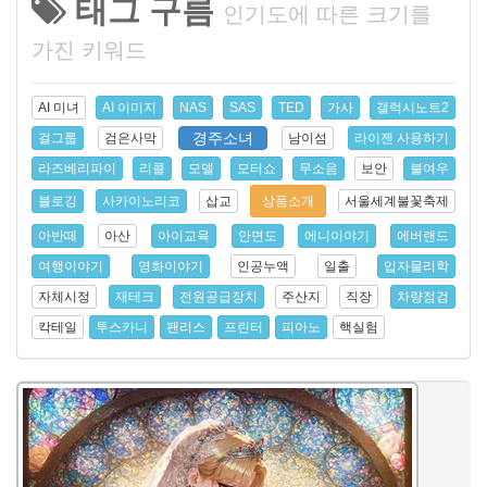
태그 구름
인기도에 따른 크기를
가진 키워드
AI 미녀
AI 이미지
NAS
SAS
TED
가사
갤럭시노트2
경주소녀
걸그룹
검은사막
남이섬
라이젠 사용하기
라즈베리파이
리콜
모델
모터쇼
무소음
보안
불여우
블로깅
사카이노리코
삽교
상품소개
서울세계불꽃축제
아반떼
아산
아이교육
안면도
에니이야기
에버랜드
여행이야기
영화이야기
인공누액
일출
입자물리학
자체시정
재테크
전원공급장치
주산지
직장
차량점검
칵테일
투스카니
팬리스
프린터
피아노
핵실험