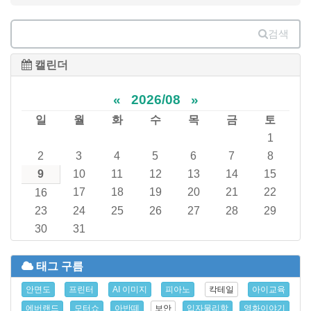
검색
캘린더
«
2026/08
»
일
월
화
수
목
금
토
1
2
3
4
5
6
7
8
9
10
11
12
13
14
15
17
18
19
20
21
22
16
23
24
25
26
27
28
29
30
31
태그 구름
안면도
프린터
AI 이미지
피아노
칵테일
아이교육
에버랜드
모터쇼
아반떼
보안
입자물리학
영화이야기